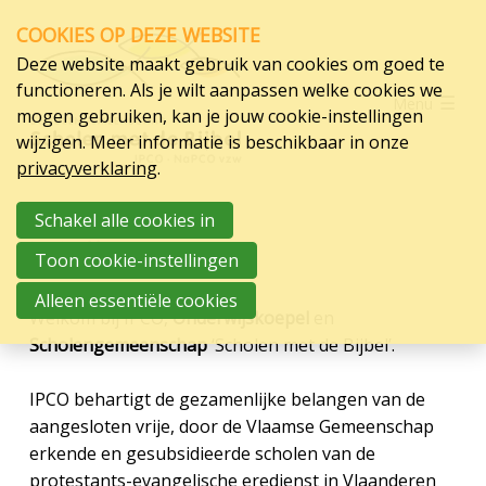
Skip
COOKIES OP DEZE WEBSITE
links
Deze website maakt gebruik van cookies om goed te
Jump
Scholen
functioneren. Als je wilt aanpassen welke cookies we
Menu
to
mogen gebruiken, kan je jouw cookie-instellingen
Organisatie
navigation
wijzigen. Meer informatie is beschikbaar in onze
Jump
Over ons
privacyverklaring
.
to
Steun
main
Schakel alle cookies in
Welkom
content
Contact
Toon cookie-instellingen
Vacatures
Alleen essentiële cookies
Welkom bij IPCO,
Onderwijskoepel
en
Scholengemeenschap
‘Scholen met de Bijbel’.
IPCO behartigt de gezamenlijke belangen van de
aangesloten vrije, door de Vlaamse Gemeenschap
erkende en gesubsidieerde scholen van de
protestants-evangelische eredienst in Vlaanderen