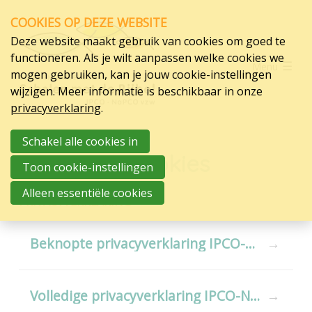
Skip
COOKIES OP DEZE WEBSITE
links
Deze website maakt gebruik van cookies om goed te
Jump
Scholen
functioneren. Als je wilt aanpassen welke cookies we
Menu
to
mogen gebruiken, kan je jouw cookie-instellingen
Organisatie
navigation
wijzigen. Meer informatie is beschikbaar in onze
Jump
Over ons
privacyverklaring
.
to
Pedagogisch project
main
Schakel alle cookies in
Bestuursorgaan
Privacy & cookies
content
Nascholing en begeleiding
Toon cookie-instellingen
Overleg Kleine
Alleen essentiële cookies
Onderwijsverstrekkers
PRIVACYVERKLARING
Samenwerkingsovereenkomst
Katholiek Onderwijs Vlaanderen
Beknopte privacyverklaring IPCO-NaPCO
Partners
Privacy & cookies
Klachtencommissie
Volledige privacyverklaring IPCO-NaPCO
Klokkenluidersregeling