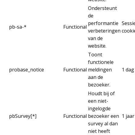
Ondersteunt
de
performantie
Sessi
pb-sa-*
Functional
verbeteringen
cooki
van de
website.
Toont
functionele
probase_notice
Functional
meldingen
1 dag
aan de
bezoeker.
Houdt bij of
een niet-
ingelogde
pbSurvey[*]
Functional
bezoeker een
1 jaar
survey al dan
niet heeft