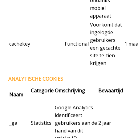
ondanks
mobiel
apparaat
Voorkomt dat
ingelogde
gebruikers
cachekey
Functional
1 ma
een gecachte
site te zien
krijgen
ANALYTISCHE COOKIES
Categorie
Omschrijving
Bewaartijd
Naam
Google Analytics
identificeert
_ga
Statistics
gebruikers aan de
2 jaar
hand van dit