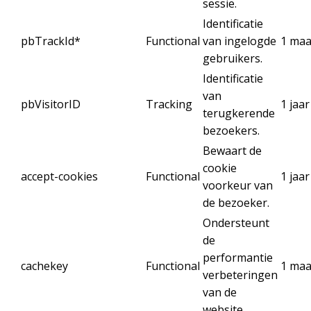
sessie.
Identificatie
pbTrackId*
Functional
van ingelogde
1 ma
gebruikers.
Identificatie
van
pbVisitorID
Tracking
1 jaar
terugkerende
bezoekers.
Bewaart de
cookie
accept-cookies
Functional
1 jaar
voorkeur van
de bezoeker.
Ondersteunt
de
performantie
cachekey
Functional
1 ma
verbeteringen
van de
website.