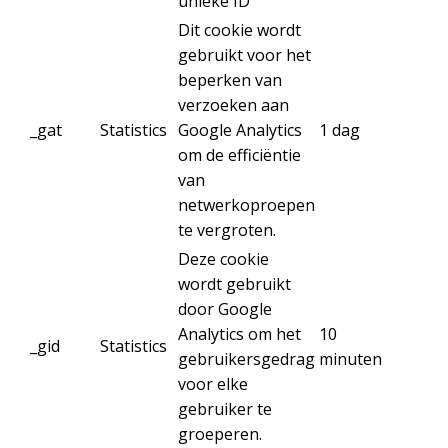
unieke ID
Dit cookie wordt
gebruikt voor het
beperken van
verzoeken aan
_gat
Statistics
Google Analytics
1 dag
om de efficiëntie
van
netwerkoproepen
te vergroten.
Deze cookie
wordt gebruikt
door Google
Analytics om het
10
_gid
Statistics
gebruikersgedrag
minuten
voor elke
gebruiker te
groeperen.