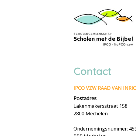
Skip
links
Jump
to
navigation
Jump
to
main
Contact
content
IPCO VZW RAAD VAN INR
Postadres
Lakenmakersstraat 158
2800 Mechelen
Ondernemingsnummer: 459