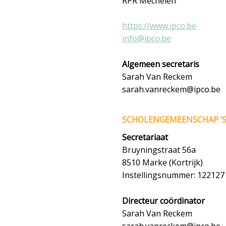
RPR Mechelen
https://www.ipco.be
info@ipco.be
Algemeen secretaris
Sarah Van Reckem
sarah.vanreckem@ipco.be
SCHOLENGEMEENSCHAP ‘SC
Secretariaat
Bruyningstraat 56a
8510 Marke (Kortrijk)
Instellingsnummer: 122127
Directeur coördinator
Sarah Van Reckem
sarah.vanreckem@ipco.be