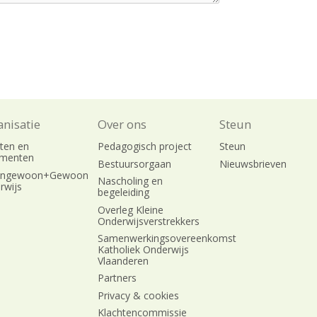
nisatie
Over ons
Steun
uten en
Pedagogisch project
Steun
ementen
Bestuursorgaan
Nieuwsbrieven
engewoon+Gewoon
Nascholing en
rwijs
begeleiding
Overleg Kleine
Onderwijsverstrekkers
Samenwerkingsovereenkomst
Katholiek Onderwijs
Vlaanderen
Partners
Privacy & cookies
Klachtencommissie