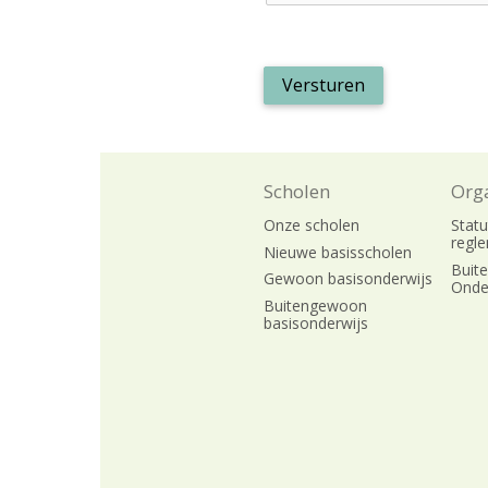
Versturen
Scholen
Orga
Onze scholen
Stat
regl
Nieuwe basisscholen
Buit
Gewoon basisonderwijs
Onde
Buitengewoon
basisonderwijs