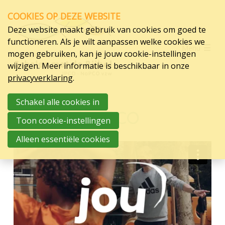
Skip
COOKIES OP DEZE WEBSITE
links
Deze website maakt gebruik van cookies om goed te
Jump
Scholen
functioneren. Als je wilt aanpassen welke cookies we
Menu
to
mogen gebruiken, kan je jouw cookie-instellingen
Organisatie
navigation
wijzigen. Meer informatie is beschikbaar in onze
Jump
Over ons
privacyverklaring
.
to
Steun
main
Schakel alle cookies in
Werken bij IPCO
content
Contact
Toon cookie-instellingen
Vacatures
Alleen essentiële cookies
Werken bij IPCO
Directie
Leerkrachten
NaPCO