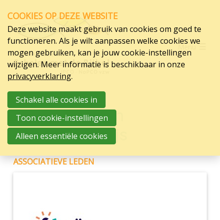
Skip
COOKIES OP DEZE WEBSITE
links
Deze website maakt gebruik van cookies om goed te
Jump
Scholen
functioneren. Als je wilt aanpassen welke cookies we
Menu
to
mogen gebruiken, kan je jouw cookie-instellingen
Onze scholen
navigation
wijzigen. Meer informatie is beschikbaar in onze
Nieuwe basisscholen
Jump
privacyverklaring
.
Gewoon basisonderwijs
to
Buitengewoon basisonderwijs
main
Schakel alle cookies in
Buitengewoon
content
Toon cookie-instellingen
Organisatie
basisonderwijs
Alleen essentiële cookies
Over ons
Steun
ASSOCIATIEVE LEDEN
Contact
Vacatures