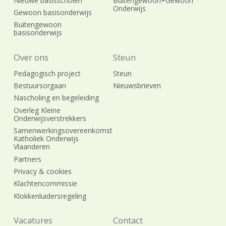
Nieuwe basisscholen
Buitengewoon+Gewoon
Onderwijs
Gewoon basisonderwijs
Buitengewoon
basisonderwijs
Over ons
Steun
Pedagogisch project
Steun
Bestuursorgaan
Nieuwsbrieven
Nascholing en begeleiding
Overleg Kleine
Onderwijsverstrekkers
Samenwerkingsovereenkomst
Katholiek Onderwijs
Vlaanderen
Partners
Privacy & cookies
Klachtencommissie
Klokkenluidersregeling
Vacatures
Contact