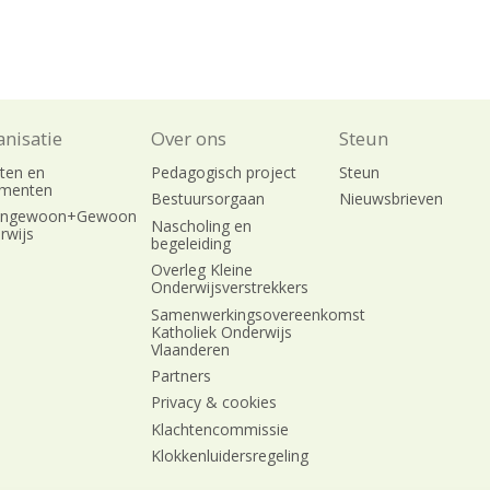
nisatie
Over ons
Steun
uten en
Pedagogisch project
Steun
ementen
Bestuursorgaan
Nieuwsbrieven
engewoon+Gewoon
Nascholing en
rwijs
begeleiding
Overleg Kleine
Onderwijsverstrekkers
Samenwerkingsovereenkomst
Katholiek Onderwijs
Vlaanderen
Partners
Privacy & cookies
Klachtencommissie
Klokkenluidersregeling