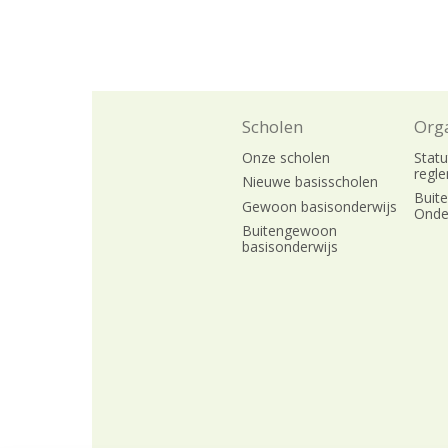
Scholen
Orga
Onze scholen
Stat
regl
Nieuwe basisscholen
Buit
Gewoon basisonderwijs
Onde
Buitengewoon
basisonderwijs