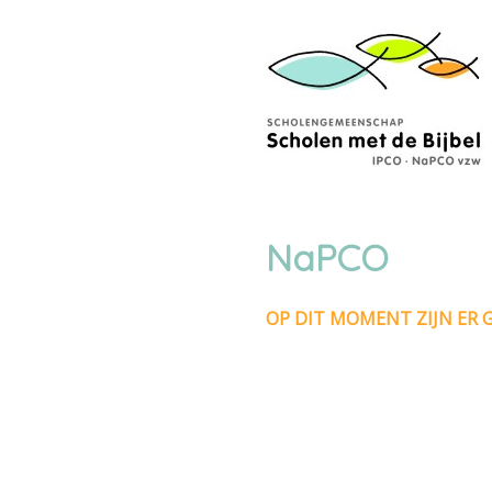
Skip
links
Jump
to
navigation
Jump
to
main
NaPCO
content
OP DIT MOMENT ZIJN ER 